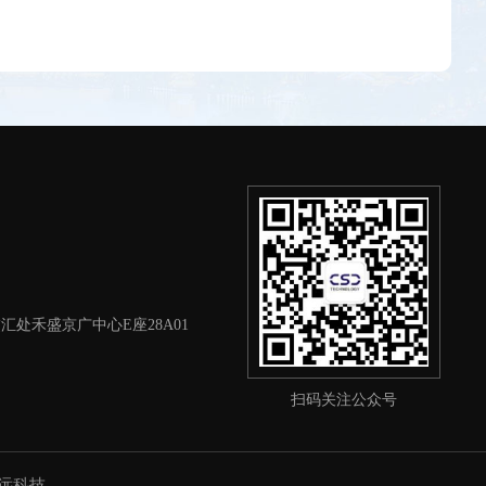
处禾盛京广中心E座28A01
扫码关注公众号
名远科技